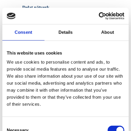
Delat nätverk
Lägg enkelt till era leverantörer. De delar sina
resultat med varje kund, vilket eliminerar
dubbelarbete.
Consent
Details
About
This website uses cookies
We use cookies to personalise content and ads, to
Automatiserad uppföljning
provide social media features and to analyse our traffic.
We also share information about your use of our site with
Ni får en automatiserad kontroll och uppföljning av
era leverantörers cybersäkerhet för att uppfylla
our social media, advertising and analytics partners who
kraven i NIS2 / Cybersäkerhetslagen.
may combine it with other information that you’ve
provided to them or that they’ve collected from your use
of their services.
Etablerade ramverk
Consent
Necessary