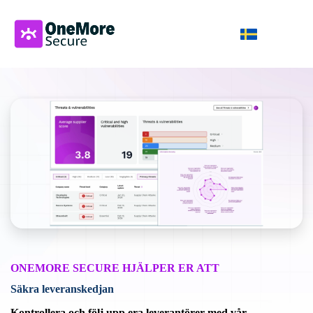
ONEMORE SECURE HJÄLPER ER ATT
Säkra leveranskedjan
Kontrollera och följ upp era leverantörer med vår