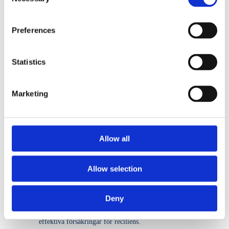
Selection
Byggd och kartlagd mot juridiska krav som NIS2
och GDPR samt ramverk som NIST, ISO 27001
och CIS18 etc.
Preferences
Statistics
Hot- & sårbarhetsanalys
Marketing
Automatiserad analys kartlagd mot ett hotbibliotek.
En
dashboard visualiserar risk
och utveckling över
tid.
Allow all
Allow selection
Revisionsgranskning
Deny
Beställ verifierade granskningar av leverantörer
genom tredjepart. Valideringar av leverantörer är
effektiva försäkringar för reciliens.